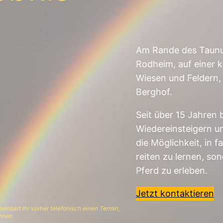
Am Rande des Taunu
Rodheim, auf einer
Wiesen und Feldern, 
Berghof.
Seit über 15 Jahren 
Wiedereinsteigern u
die Möglichkeit, in 
reiten zu lernen, so
Pferd zu erleben.
Jetzt kontaktieren
einbart Ihr vorher telefonisch einen Termi
n,
nnen.